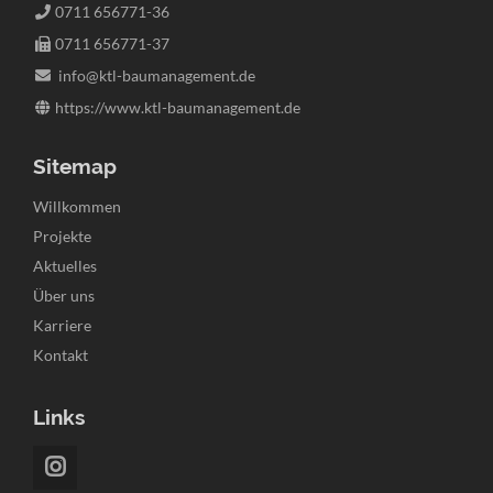
0711 656771-36
0711 656771-37
info@ktl-baumanagement.de
https://www.ktl-baumanagement.de
Sitemap
Navigation
Willkommen
überspringen
Projekte
Aktuelles
Über uns
Karriere
Kontakt
Links