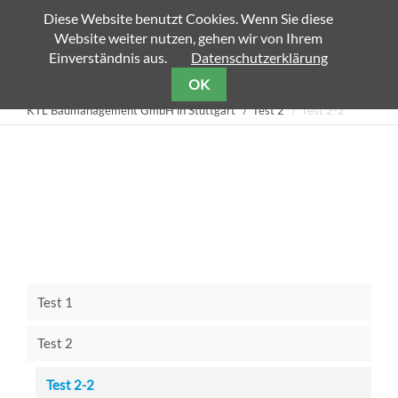
Diese Website benutzt Cookies. Wenn Sie diese
Website weiter nutzen, gehen wir von Ihrem
Zielseite
Einverständnis aus.
Datenschutzerklärung
OK
KTL Baumanagement GmbH in Stuttgart
Test 2
Test 2-2
Test 1
Test 2
Test 2-2