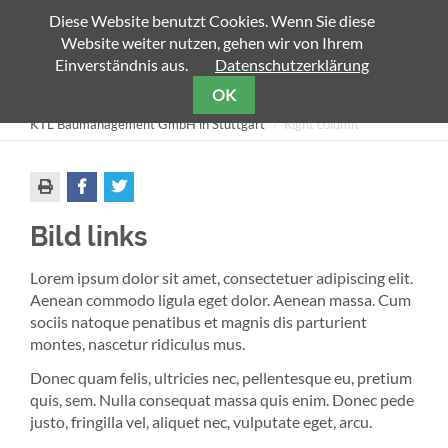
Diese Website benutzt Cookies. Wenn Sie diese
Website weiter nutzen, gehen wir von Ihrem
Zielseite
Einverständnis aus.
Datenschutzerklärung
OK
KTL Baumanagement GmbH in Stuttgart
Right column
Bild links
Lorem ipsum dolor sit amet, consectetuer adipiscing elit.
Aenean commodo ligula eget dolor. Aenean massa. Cum
sociis natoque penatibus et magnis dis parturient
montes, nascetur ridiculus mus.
Donec quam felis, ultricies nec, pellentesque eu, pretium
quis, sem. Nulla consequat massa quis enim. Donec pede
justo, fringilla vel, aliquet nec, vulputate eget, arcu.