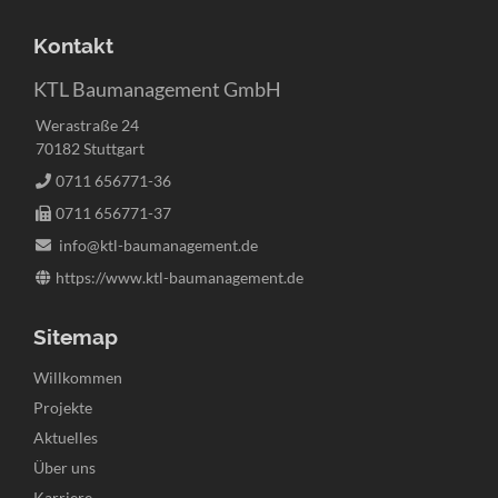
Kontakt
KTL Baumanagement GmbH
Werastraße 24
70182 Stuttgart
0711 656771-36
0711 656771-37
info@ktl-baumanagement.de
https://www.ktl-baumanagement.de
Sitemap
Navigation
Willkommen
überspringen
Projekte
Aktuelles
Über uns
Karriere