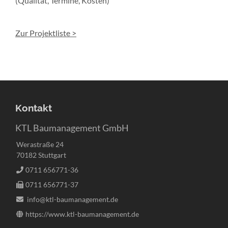
(Qualität, Termine, Kosten)
Zur Projektliste >
Kontakt
KTL Baumanagement GmbH
Werastraße 24
70182 Stuttgart
0711 656771-36
0711 656771-37
info@ktl-baumanagement.de
https://www.ktl-baumanagement.de