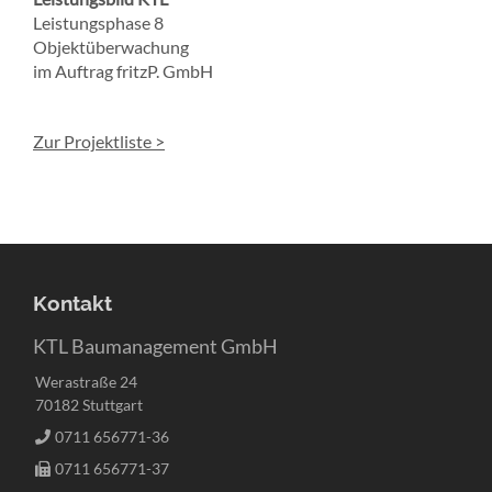
Leistungsphase 8
Objektüberwachung
im Auftrag fritzP. GmbH
Zur Projektliste >
Kontakt
KTL Baumanagement GmbH
Werastraße 24
70182 Stuttgart
0711 656771-36
0711 656771-37